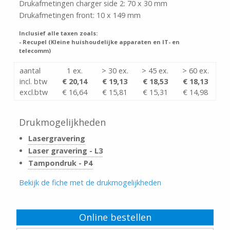
Drukafmetingen charger side 2: 70 x 30 mm
Drukafmetingen front: 10 x 149 mm
Inclusief alle taxen zoals:
- Recupel (Kleine huishoudelijke apparaten en IT- en
telecomm)
aantal
1 ex.
> 30 ex.
> 45 ex.
> 60 ex.
incl. btw
€ 20,14
€ 19,13
€ 18,53
€ 18,13
excl.btw
€ 16,64
€ 15,81
€ 15,31
€ 14,98
Drukmogelijkheden
Lasergravering
Laser gravering - L3
Tampondruk - P4
Bekijk de fiche met de drukmogelijkheden
Online bestellen